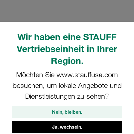
Wir haben eine STAUFF
Bitte beachten Sie: Das Bild dient nur zur Veranschaulichung und kann vom
tatsächlichen Produkt abweichen.
Vertriebseinheit in Ihrer
Mehr anzeigen
Region.
Komplettschelle Standard-Baureihe Gr.
Möchten Sie www.stauffusa.com
4 Ø15mm Polypropylen W10
Anschweißpl., kurz Deckpl., AS-
besuchen, um lokale Angebote und
Schraube RI-Einsatz
Dienstleistungen zu sehen?
SP-415-PP-R-DP-AS-M-W10
Nein, bleiben.
STAUFF Materialnr. 1110001120
Ja, wechseln.