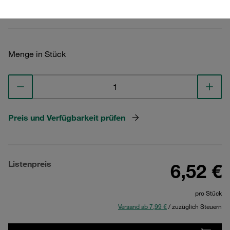
Technische Daten ansehen
Menge in Stück
Preis und Verfügbarkeit prüfen
Listenpreis
6,52 €
pro Stück
Versand ab 7,99 €
/ zuzüglich Steuern