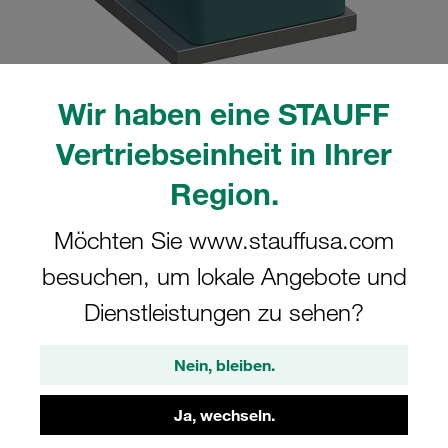
Wir haben eine STAUFF
Bitte beachten Sie: Das Bild dient nur zur Veranschaulichung und kann vom
Vertriebseinheit in Ihrer
tatsächlichen Produkt abweichen.
Mehr anzeigen
Region.
Komplettschelle Standard-Baureihe Gr.
Möchten Sie www.stauffusa.com
1 Ø6mm Polypropylen W10 gerippt, mit
besuchen, um lokale Angebote und
Vorspannung Anschweißpl., kurz
Deckpl., IS-Schraube
Dienstleistungen zu sehen?
SP-106-PP-DP-IS-M-W10
Nein, bleiben.
STAUFF Materialnr. 1110001148
Ja, wechseln.