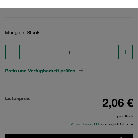
Technische Daten ansehen
Menge in Stück
Preis und Verfügbarkeit prüfen
Listenpreis
2,06 €
pro Stück
Versand ab 7,99 €
/ zuzüglich Steuern