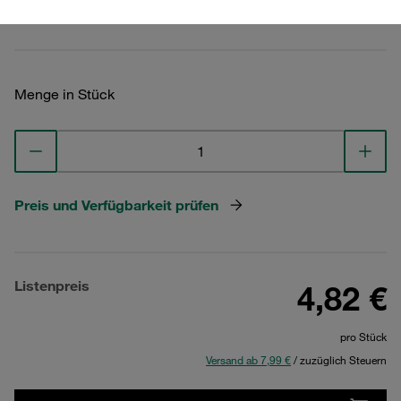
Technische Daten ansehen
Menge in Stück
Preis und Verfügbarkeit prüfen
Listenpreis
4,82 €
pro Stück
Versand ab 7,99 €
/ zuzüglich Steuern