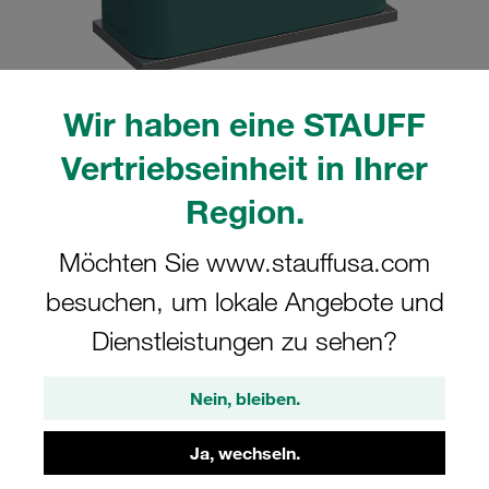
Wir haben eine STAUFF
Bitte beachten Sie: Das Bild dient nur zur Veranschaulichung und kann vom
Vertriebseinheit in Ihrer
tatsächlichen Produkt abweichen.
Mehr anzeigen
Region.
Komplettschelle Standard-Baureihe Gr.
Möchten Sie www.stauffusa.com
5 Ø32mm Polypropylen W10 gerippt,
besuchen, um lokale Angebote und
mit Vorspannung Anschweißpl., kurz
Deckpl., IS-Schraube
Dienstleistungen zu sehen?
SP-532-PP-DP-IS-M-W10
Nein, bleiben.
STAUFF Materialnr. 1110001166
Ja, wechseln.