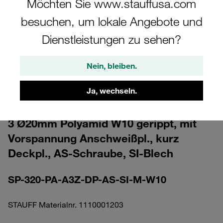
Möchten Sie www.stauffusa.com
besuchen, um lokale Angebote und
Dienstleistungen zu sehen?
Nein, bleiben.
Bitte beachten Sie: Das Bild dient nur zur Veranschaulichung und kann vom
tatsächlichen Produkt abweichen.
Mehr anzeigen
Ja, wechseln.
Komplettschelle Standard-Baureihe Gr.
3 Ø20mm Polyamid W10 gerippt, mit
Vorspannung Anschweißpl., kurz
Deckpl., AS-Schraube, SI-Blech
SP-320-PA-A3Z-DP-AS-SI-M-W10
STAUFF Materialnr. 1110001203