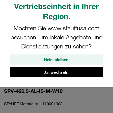
Vertriebseinheit in Ihrer
Region.
Möchten Sie www.stauffusa.com
Bitte beachten Sie: Das Bild dient nur zur Veranschaulichung und kann vom
besuchen, um lokale Angebote und
tatsächlichen Produkt abweichen.
Mehr anzeigen
Dienstleistungen zu sehen?
Komplettschelle Standard-Baureihe Gr.
Nein, bleiben.
4 Ø26,9mm Aluminium W10 gerippt, mit
Vorspannung Anschweißpl., lang IS-
Ja, wechseln.
Schraube
SPV-426.9-AL-IS-M-W10
STAUFF Materialnr. 1110001308