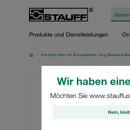
Produkte und Dienstleistungen
On
/
Komplett-Sets mit Schweißplatte, lang (Standard-Bau
Wir haben eine
Möchten Sie www.stauffus
Nein, blei