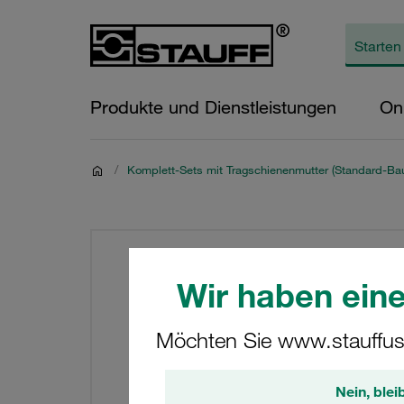
Produkte und Dienstleistungen
On
/
Komplett-Sets mit Tragschienenmutter (Standard-Bau
Wir haben eine
Möchten Sie www.stauffus
Nein, blei