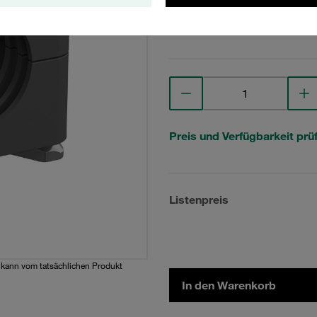
Technische Daten anse
Preis und Verfügbarkeit prü
Listenpreis
d kann vom tatsächlichen Produkt
In den Warenkorb