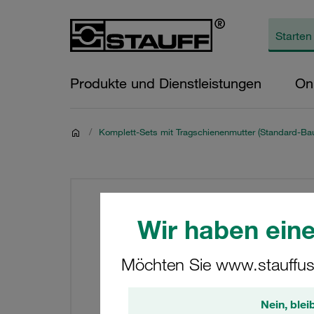
Produkte und Dienstleistungen
On
/
Komplett-Sets mit Tragschienenmutter (Standard-Bau
Wir haben eine
Möchten Sie www.stauffus
Nein, blei