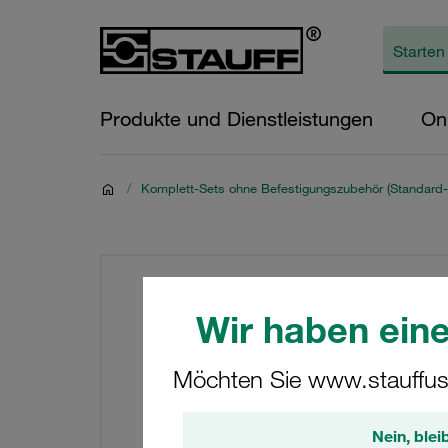
Produkte und Dienstleistungen
On
/
Komplett-Sets ohne Befestigungszubehör (Standard-
Wir haben eine
Möchten Sie www.stauffus
Nein, blei