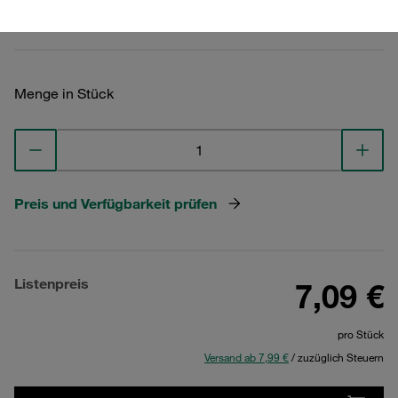
Technische Daten ansehen
Menge in Stück
Preis und Verfügbarkeit prüfen
Listenpreis
7,09 €
pro Stück
Versand ab 7,99 €
/ zuzüglich Steuern