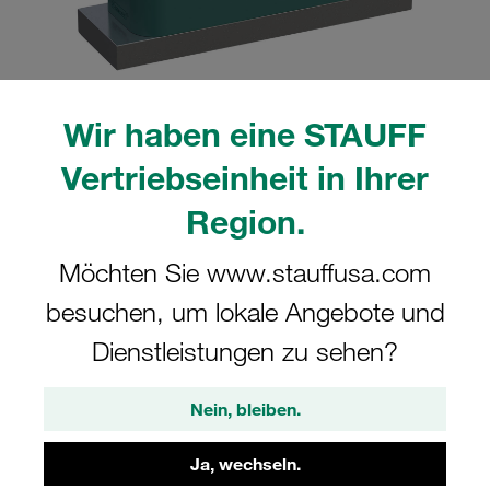
Wir haben eine STAUFF
Bitte beachten Sie: Das Bild dient nur zur Veranschaulichung und kann vom
tatsächlichen Produkt abweichen.
Vertriebseinheit in Ihrer
Mehr anzeigen
Region.
Komplettschelle Schwere Baureihe Gr.
Möchten Sie www.stauffusa.com
3S Ø18mm Polypropylen W12
Anschweißpl. Deckpl., AS-Schraube
besuchen, um lokale Angebote und
gerippt, mit Vorspannung
Dienstleistungen zu sehen?
SPAL-3018-PP-DPAL-AS-M-W12
Nein, bleiben.
STAUFF Materialnr. 1110002506
Ja, wechseln.