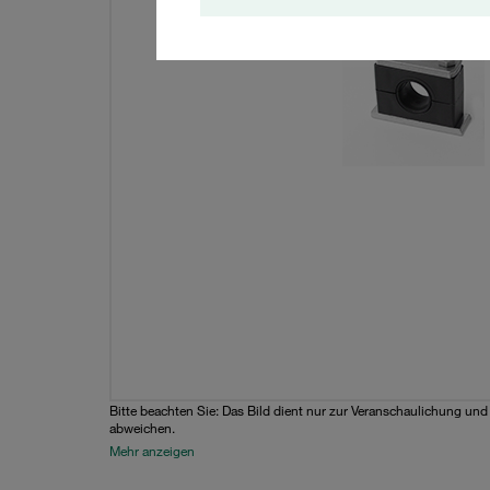
Bitte beachten Sie: Das Bild dient nur zur Veranschaulichung un
abweichen.
Mehr anzeigen