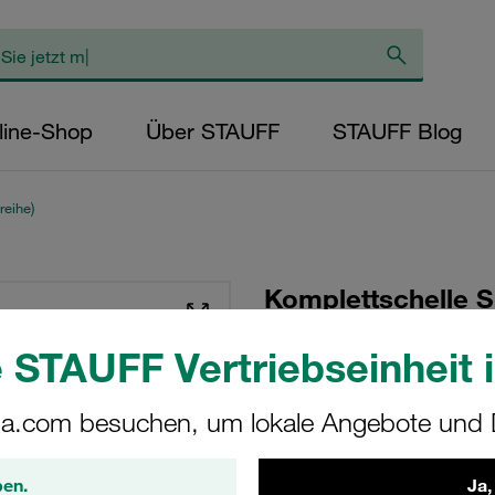
line-Shop
Über STAUFF
STAUFF Blog
reihe)
Komplettschelle S
Ø50mm Polyamid 
 STAUFF Vertriebseinheit i
Anschweißpl.
a.com besuchen, um lokale Angebote und D
SPAL-6050-PA-R-DP
STAUFF Materialnr. 1110003
ben.
Ja,