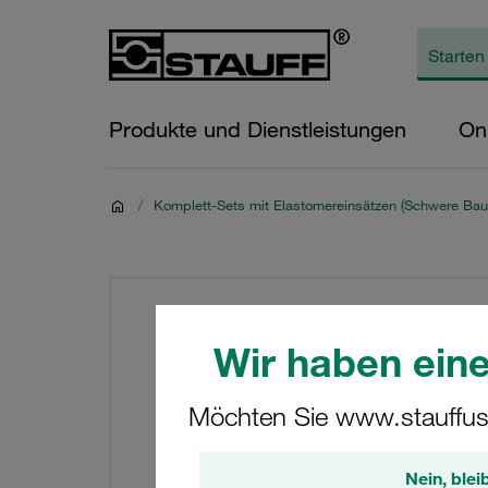
Produkte und Dienstleistungen
On
/
Komplett-Sets mit Elastomereinsätzen (Schwere Bau
Wir haben eine
Möchten Sie www.stauffus
Nein, blei