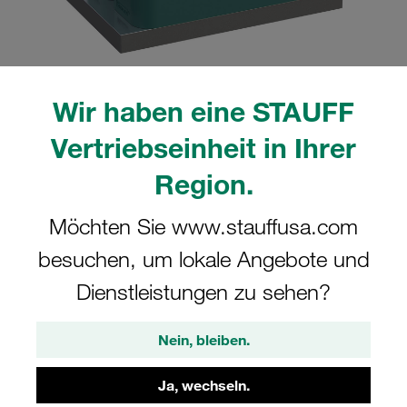
Wir haben eine STAUFF
Bitte beachten Sie: Das Bild dient nur zur Veranschaulichung und kann vom
tatsächlichen Produkt abweichen.
Vertriebseinheit in Ihrer
Mehr anzeigen
Region.
Komplettschelle Schwere Baureihe Gr.
Möchten Sie www.stauffusa.com
5S Ø35mm Polypropylen W12
Anschweißpl., doppelt Deckpl., AS-
besuchen, um lokale Angebote und
Schraube gerippt, mit Vorspannung
Dienstleistungen zu sehen?
SPAS-5035-PP-DPAS-AS-M-W12
Nein, bleiben.
STAUFF Materialnr. 1110003312
Ja, wechseln.