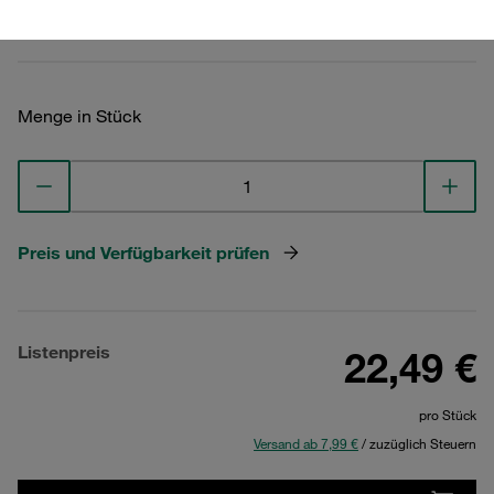
Technische Daten ansehen
Menge in Stück
Preis und Verfügbarkeit prüfen
Listenpreis
22,49 €
pro Stück
Versand ab 7,99 €
/ zuzüglich Steuern