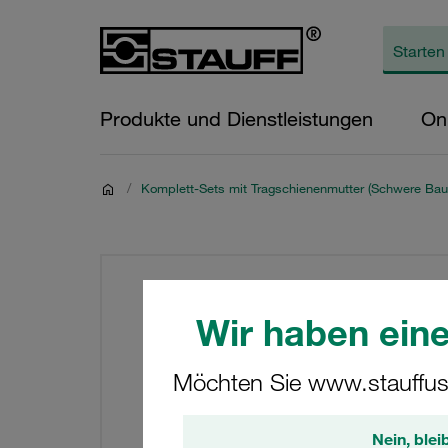
Produkte und Dienstleistungen
On
/
Komplett-Sets mit Tragschienenmutter (Schwere Bau
Wir haben eine
Möchten Sie www.stauffus
Nein, blei