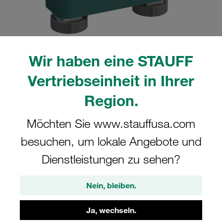
Wir haben eine STAUFF
Bitte beachten Sie: Das Bild dient nur zur Veranschaulichung und kann vom
tatsächlichen Produkt abweichen.
Vertriebseinheit in Ihrer
Mehr anzeigen
Region.
Komplettschelle Schwere Baureihe Gr.
Möchten Sie www.stauffusa.com
6S Ø70mm Polypropylen W13
Tragschienenmutter Deckpl., AS-
besuchen, um lokale Angebote und
Schraube gerippt, mit Vorspannung
Dienstleistungen zu sehen?
GMV-6070-PP-DPAL-AS-M-W13
Nein, bleiben.
STAUFF Materialnr. 1110003863
Ja, wechseln.