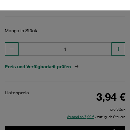
Technische Daten ansehen
Menge in Stück
Preis und Verfügbarkeit prüfen
Listenpreis
3,94 €
pro Stück
Versand ab 7,99 €
/ zuzüglich Steuern