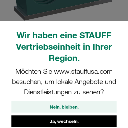
Wir haben eine STAUFF
Bitte beachten Sie: Das Bild dient nur zur Veranschaulichung und kann vom
tatsächlichen Produkt abweichen.
Vertriebseinheit in Ihrer
Mehr anzeigen
Region.
Komplettschelle Doppel-Baureihe Gr.
Möchten Sie www.stauffusa.com
2D Ø15mm Polypropylen W10
Anschweißpl., kurz Deckpl., AS-
besuchen, um lokale Angebote und
Schraube gerippt, mit Vorspannung
Dienstleistungen zu sehen?
SP-215/15-PP-GD-AS-M-W10
Nein, bleiben.
STAUFF Materialnr. 1110004015
Ja, wechseln.