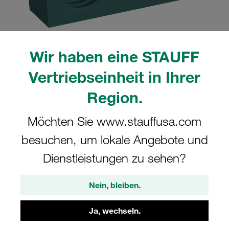
Wir haben eine STAUFF
Bitte beachten Sie: Das Bild dient nur zur Veranschaulichung und kann vom
Vertriebseinheit in Ihrer
tatsächlichen Produkt abweichen.
Mehr anzeigen
Region.
Komplettschelle Doppel-Baureihe Gr.
Möchten Sie www.stauffusa.com
2D Ø17,2mm Polypropylen W3 Deckpl.,
besuchen, um lokale Angebote und
AS-Schraube gerippt, mit Vorspannung
Dienstleistungen zu sehen?
217.2/17.2-PP-GD-AS-M-W3
Nein, bleiben.
STAUFF Materialnr. 1110004246
Ja, wechseln.
Technische Daten ansehen