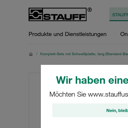
Produkte und Dienstleistungen
On
/
Komplett-Sets mit Schweißplatte, lang (Standard-Bau
Wir haben eine
Möchten Sie www.stauffus
Nein, blei