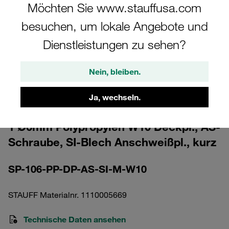
Möchten Sie www.stauffusa.com
besuchen, um lokale Angebote und
Dienstleistungen zu sehen?
Bitte beachten Sie: Das Bild dient nur zur Veranschaulichung und kann vom
Nein, bleiben.
tatsächlichen Produkt abweichen.
Mehr anzeigen
Ja, wechseln.
Komplettschelle Standard-Baureihe Gr.
1 Ø6mm Polypropylen W10 Deckpl., AS-
Schraube, SI-Blech Anschweißpl., kurz
SP-106-PP-DP-AS-SI-M-W10
STAUFF Materialnr. 1110005669
Technische Daten ansehen