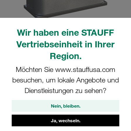
Wir haben eine STAUFF
Bitte beachten Sie: Das Bild dient nur zur Veranschaulichung und kann vom
Vertriebseinheit in Ihrer
tatsächlichen Produkt abweichen.
Mehr anzeigen
Region.
Komplettschelle Standard-Baureihe Gr.
Möchten Sie www.stauffusa.com
2 Ø18mm Aluminium W4 Deckpl., AS-
besuchen, um lokale Angebote und
Schraube Anschweißpl., kurz
Dienstleistungen zu sehen?
SP-218-AL-DP-AS-M-W4
Nein, bleiben.
STAUFF Materialnr. 1110006017
Ja, wechseln.
Technische Daten ansehen