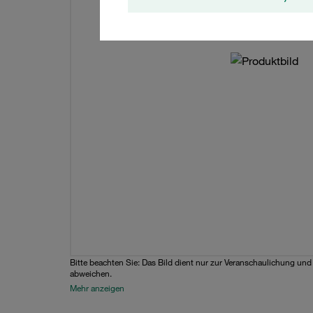
Bitte beachten Sie: Das Bild dient nur zur Veranschaulichung un
abweichen.
Mehr anzeigen