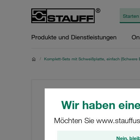
Produkte und Dienstleistungen
On
/
Komplett-Sets mit Schweißplatte, einfach (Schwere 
Wir haben eine
Möchten Sie www.stauffus
Nein, blei