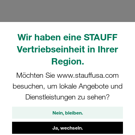
Wir haben eine STAUFF
Bitte beachten Sie: Das Bild dient nur zur Veranschaulichung und kann vom
tatsächlichen Produkt abweichen.
Vertriebseinheit in Ihrer
Mehr anzeigen
Region.
Komplettschelle Doppel-Baureihe Gr.
Möchten Sie www.stauffusa.com
1D Ø6mm Polyamid W10 Anschweißpl.,
kurz Deckpl., IS-Schraube gerippt, mit
besuchen, um lokale Angebote und
Vorspannung
Dienstleistungen zu sehen?
SP-106/06-PA-GD-IS-M-W10
Nein, bleiben.
STAUFF Materialnr. 1110007087
Ja, wechseln.