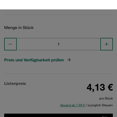
Technische Daten ansehen
Menge in Stück
Preis und Verfügbarkeit prüfen
Listenpreis
4,13 €
pro Stück
Versand ab 7,99 €
/ zuzüglich Steuern