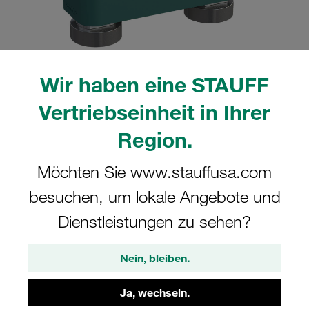
Wir haben eine STAUFF
Bitte beachten Sie: Das Bild dient nur zur Veranschaulichung und kann vom
tatsächlichen Produkt abweichen.
Vertriebseinheit in Ihrer
Mehr anzeigen
Region.
Komplettschelle Schwere Baureihe Gr.
Möchten Sie www.stauffusa.com
4S Ø28mm Polypropylen W5
Tragschienenmutter Deckpl., AS-
besuchen, um lokale Angebote und
Schraube gerippt, mit Vorspannung
Dienstleistungen zu sehen?
GMV-4028-PP-DPAL-AS-M-W5
Nein, bleiben.
STAUFF Materialnr. 1110007403
Ja, wechseln.