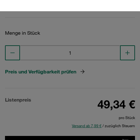
Technische Daten ansehen
Menge in Stück
Preis und Verfügbarkeit prüfen
Listenpreis
49,34 €
pro Stück
Versand ab 7,99 €
/ zuzüglich Steuern