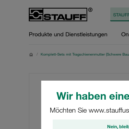
Produkte und Dienstleistungen
On
/
Komplett-Sets mit Tragschienenmutter (Schwere Bau
Wir haben eine
Möchten Sie www.stauffus
Nein, blei