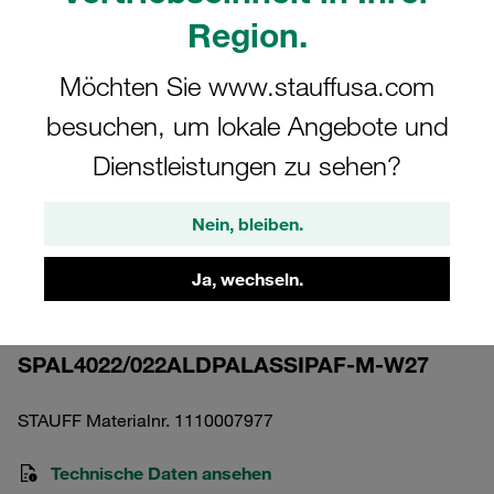
Region.
Möchten Sie www.stauffusa.com
besuchen, um lokale Angebote und
Bitte beachten Sie: Das Bild dient nur zur Veranschaulichung und kann vom
Dienstleistungen zu sehen?
tatsächlichen Produkt abweichen.
Mehr anzeigen
Nein, bleiben.
Komplettschelle Schwere Baureihe Gr.
4S Ø22mm Aluminium W27 gerippt, mit
Ja, wechseln.
Vorspannung Aufbaukombination
SPAL4022/022ALDPALASSIPAF-M-W27
STAUFF Materialnr. 1110007977
Technische Daten ansehen