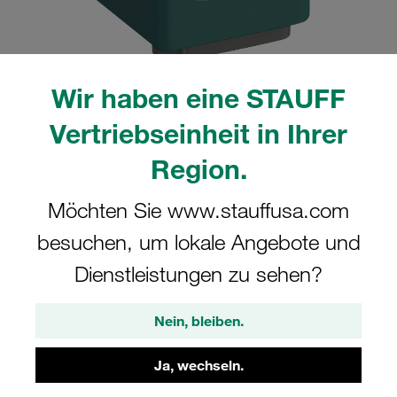
Wir haben eine STAUFF
Bitte beachten Sie: Das Bild dient nur zur Veranschaulichung und kann vom
Vertriebseinheit in Ihrer
tatsächlichen Produkt abweichen.
Mehr anzeigen
Region.
Komplettschelle Standard-Baureihe Gr.
Möchten Sie www.stauffusa.com
1 Ø12mm Polypropylen W4 Deckpl., AS-
besuchen, um lokale Angebote und
Schraube Tragschienenmutter
Dienstleistungen zu sehen?
SM-112-PP-DP-AS-M-W4
Nein, bleiben.
STAUFF Materialnr. 1110008153
Ja, wechseln.
Technische Daten ansehen