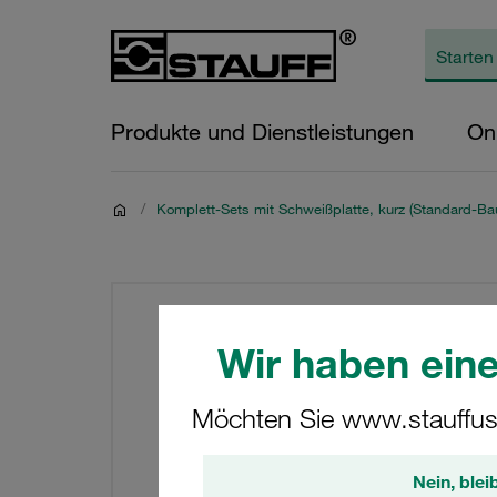
Produkte und Dienstleistungen
On
/
Komplett-Sets mit Schweißplatte, kurz (Standard-Bau
Wir haben eine
Möchten Sie www.stauffus
Nein, blei