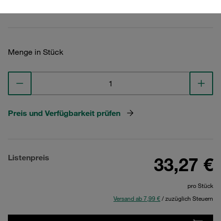
Technische Daten ansehen
Menge in Stück
Preis und Verfügbarkeit prüfen
Listenpreis
33,27 €
pro Stück
Versand ab 7,99 €
/ zuzüglich Steuern