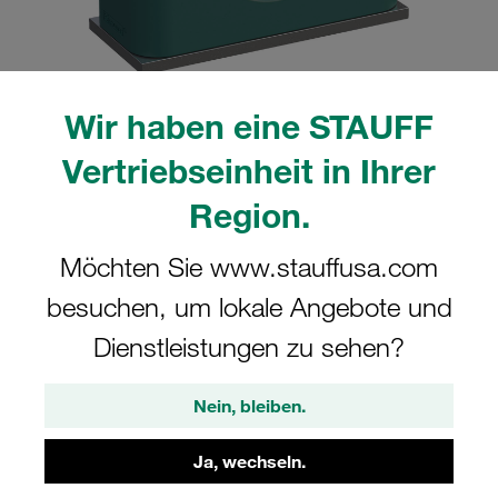
Wir haben eine STAUFF
Bitte beachten Sie: Das Bild dient nur zur Veranschaulichung und kann vom
Vertriebseinheit in Ihrer
tatsächlichen Produkt abweichen.
Mehr anzeigen
Region.
Komplettschelle Standard-Baureihe Gr.
Möchten Sie www.stauffusa.com
7 Ø60,3mm Polypropylen W5
besuchen, um lokale Angebote und
Anschweißpl., kurz Deckpl., AS-
Schraube glatt, ohne Vorspannung
Dienstleistungen zu sehen?
SP-760.3-PP-H-DP-AS-M-W5
Nein, bleiben.
STAUFF Materialnr. 1110009184
Ja, wechseln.