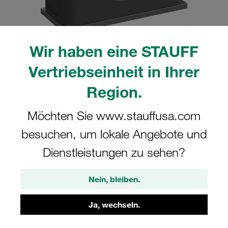
Wir haben eine STAUFF
Vertriebseinheit in Ihrer
Bitte beachten Sie: Das Bild dient nur zur Veranschaulichung und kann vom
tatsächlichen Produkt abweichen.
Mehr anzeigen
Region.
Komplettschelle Standard-Baureihe Gr.
Möchten Sie www.stauffusa.com
4 Ø26,9mm Elastomer W5 Deckpl., AS-
besuchen, um lokale Angebote und
Schraube Anschweißpl., kurz
Dienstleistungen zu sehen?
SP-426.9-SA87-H-DP-AS-M-W5
Nein, bleiben.
STAUFF Materialnr. 1110012678
Ja, wechseln.
Technische Daten ansehen