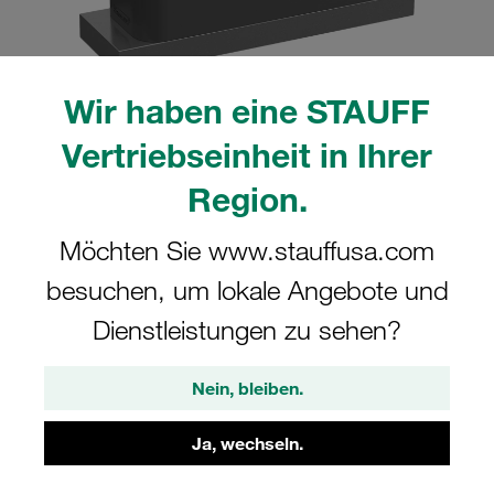
Wir haben eine STAUFF
Vertriebseinheit in Ihrer
Bitte beachten Sie: Das Bild dient nur zur Veranschaulichung und kann vom
tatsächlichen Produkt abweichen.
Mehr anzeigen
Region.
Komplettschelle Schwere Baureihe Gr.
Möchten Sie www.stauffusa.com
6S Ø50mm Polyamid W12 Deckpl., IS-
besuchen, um lokale Angebote und
Schraube Anschweißpl.
Dienstleistungen zu sehen?
SPAL-6050-PA-DPAL-IS-M-W12
Nein, bleiben.
STAUFF Materialnr. 1110012909
Ja, wechseln.
Technische Daten ansehen