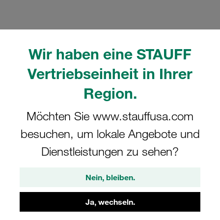
Wir haben eine STAUFF
Bitte beachten Sie: Das Bild dient nur zur Veranschaulichung und kann vom
Vertriebseinheit in Ihrer
tatsächlichen Produkt abweichen.
Mehr anzeigen
Region.
Komplettschelle Schwere Baureihe Gr.
Möchten Sie www.stauffusa.com
5S Ø30mm Polyamid W13 Deckpl., AS-
besuchen, um lokale Angebote und
Schraube Tragschienenmutter
Dienstleistungen zu sehen?
GMV-5030-PA-R-DPAL-AS-M-W13
Nein, bleiben.
STAUFF Materialnr. 1110015474
Ja, wechseln.
Technische Daten ansehen