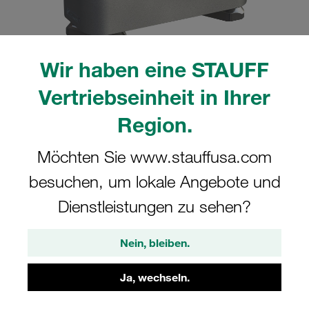
Wir haben eine STAUFF
Vertriebseinheit in Ihrer
Bitte beachten Sie: Das Bild dient nur zur Veranschaulichung und kann vom
tatsächlichen Produkt abweichen.
Mehr anzeigen
Region.
Komplettschelle Standard-Baureihe Gr.
Möchten Sie www.stauffusa.com
3 Ø21,3mm Aluminium W4 Deckpl., AS-
besuchen, um lokale Angebote und
Schraube Tragschienenmutter
Dienstleistungen zu sehen?
SM-321.3-AL-DP-AS-M-W4
Nein, bleiben.
STAUFF Materialnr. 1110015523
Ja, wechseln.
Technische Daten ansehen