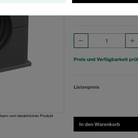
Technische Daten anse
Preis und Verfügbarkeit prü
Listenpreis
d kann vom tatsächlichen Produkt
In den Warenkorb