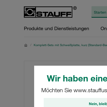
Produkte und Dienstleistungen
On
/
Komplett-Sets mit Schweißplatte, kurz (Standard-Bau
Wir haben eine
Möchten Sie www.stauffus
Nein, blei