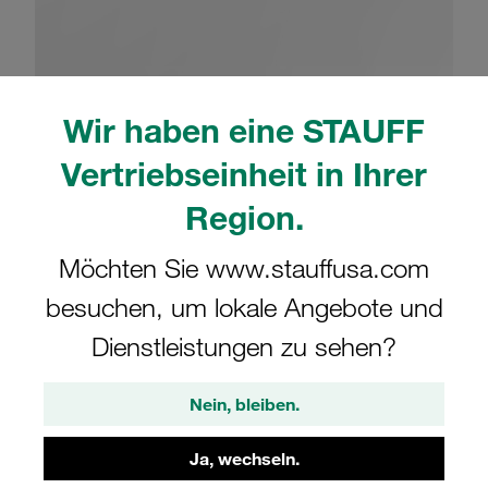
Wir haben eine STAUFF
Bitte beachten Sie: Das Bild dient nur zur Veranschaulichung und kann vom
tatsächlichen Produkt abweichen.
Vertriebseinheit in Ihrer
Mehr anzeigen
Region.
Komplettschelle Schwere Baureihe Gr.
Möchten Sie www.stauffusa.com
3S Ø13,5mm Aluminium W10 Deckpl.,
AS-Schraube, SI-Blech Anschweißpl.
besuchen, um lokale Angebote und
Dienstleistungen zu sehen?
SPAL-3013.5-AL-DPAL-AS-SI-M-W10
Nein, bleiben.
STAUFF Materialnr. 1110023071
Ja, wechseln.
Technische Daten ansehen