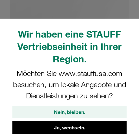
Wir haben eine STAUFF
Bitte beachten Sie: Das Bild dient nur zur Veranschaulichung und kann vom
Vertriebseinheit in Ihrer
tatsächlichen Produkt abweichen.
Mehr anzeigen
Region.
Komplettschelle Schwere Baureihe Gr.
Möchten Sie www.stauffusa.com
3S Ø18mm Polyamid W10 Deckpl., AS-
besuchen, um lokale Angebote und
Schraube, SI-Blech Anschweißpl.
Dienstleistungen zu sehen?
SPAL-3018-PA-DPAL-AS-SI-M-W10
Nein, bleiben.
STAUFF Materialnr. 1110028032
Ja, wechseln.
Technische Daten ansehen