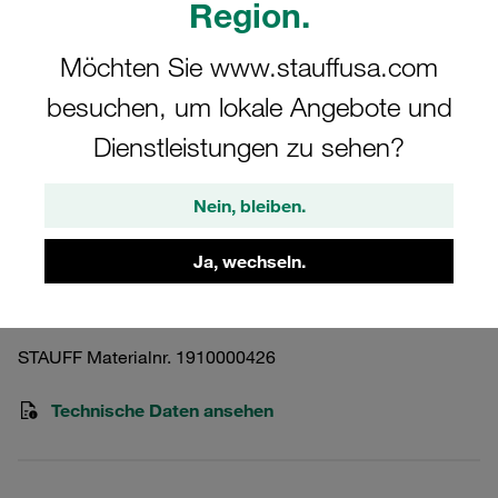
Region.
Möchten Sie www.stauffusa.com
besuchen, um lokale Angebote und
Dienstleistungen zu sehen?
Bitte beachten Sie: Das Bild dient nur zur Veranschaulichung und kann vom
tatsächlichen Produkt abweichen.
Mehr anzeigen
Nein, bleiben.
Rückstromverteiler Gewinde: G3
Ja, wechseln.
SRV-950-G48
STAUFF Materialnr. 1910000426
Technische Daten ansehen