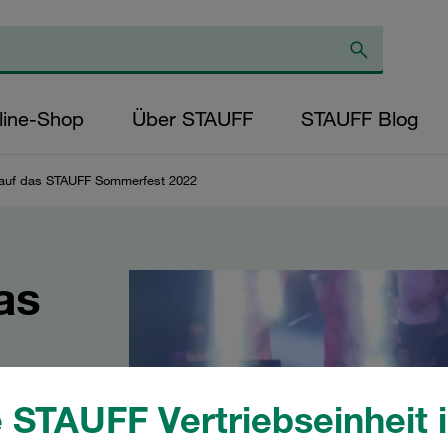
line-Shop
Über STAUFF
STAUFF Blog
 auf das STAUFF Sommerfest 2022
as
22
 STAUFF Vertriebseinheit i