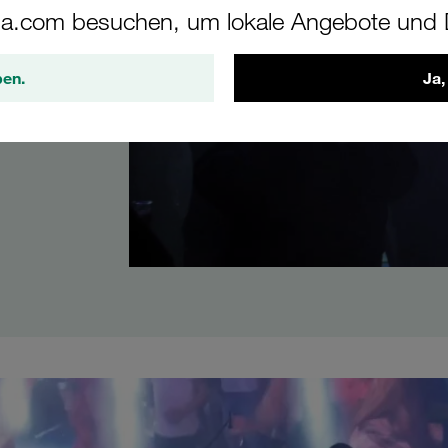
a.com besuchen, um lokale Angebote und D
tig was
ben.
Ja,
z kommen