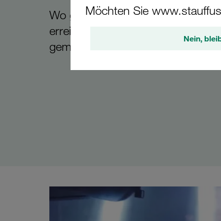
Möchten Sie www.stauffus
Wo gearbeitet und zusammen rich
erreicht wird, da darf auch das
Nein, blei
gemeinsame Feiern nicht zu kur