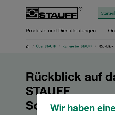
Produkte und Dienstleistungen
On
/
Über STAUFF
/
Karriere bei STAUFF
/
Rückblick
Rückblick auf d
STAUFF
Sommerfest 20
Wir haben eine