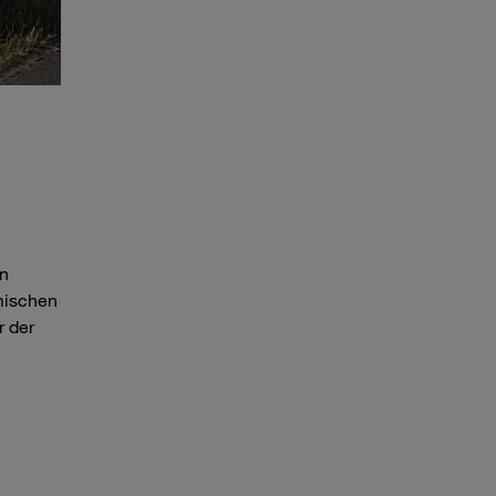
en
mischen
r der