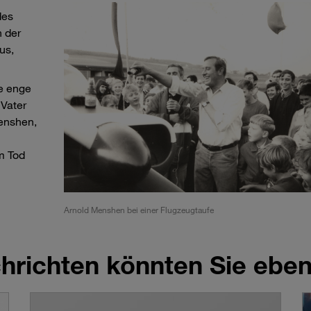
des
h der
us,
ne enge
 Vater
enshen,
m Tod
Arnold Menshen bei einer Flugzeugtaufe
richten könnten Sie ebenf