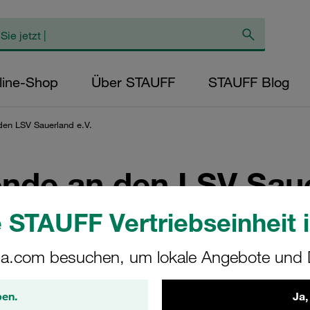
line-Shop
Über STAUFF
STAUFF Blog
en LSV Sauerland e.V.
nde an den LSV Saue
 STAUFF Vertriebseinheit i
für Rundflüge über die Region an den Verein
a.com besuchen, um lokale Angebote und D
ben.
Ja,