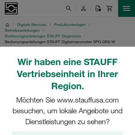
/
Digitale Services
/
Produktunterlagen
/
Betriebsanleitungen
/
Bedienungsanleitungen STAUFF Diagtronics
/
Bedienungsanleitungen STAUFF Digitalmanometer SPG-DIGI-W
Bedienungsanleitungen
Wir haben eine STAUFF
STAUFF
Vertriebseinheit in Ihrer
Region.
Digitalmanometer SPG-
DIGI-W
Möchten Sie www.stauffusa.com
besuchen, um lokale Angebote und
Download von Bedienungsanleitungen für STAUFF
Dienstleistungen zu sehen?
Digitalmanometer SPG-DIGI-W