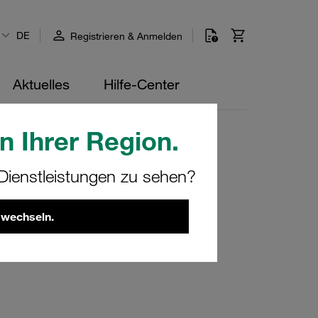
DE
Registrieren & Anmelden
Aktuelles
Hilfe-Center
n Ihrer Region.
chnology
ienstleistungen zu sehen?
 wechseln.