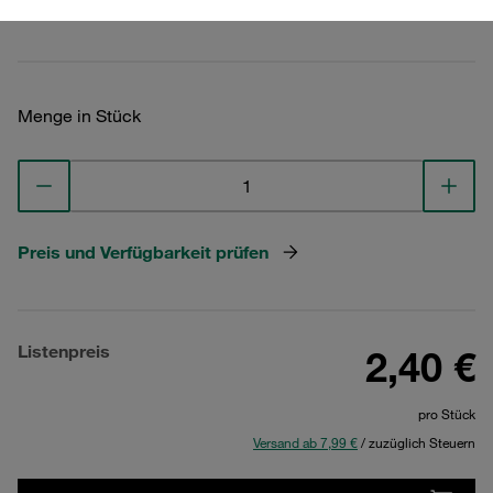
Technische Daten ansehen
Menge in Stück
Preis und Verfügbarkeit prüfen
Listenpreis
2,40 €
pro Stück
Versand ab 7,99 €
/ zuzüglich Steuern