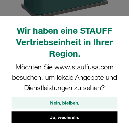
Wir haben eine STAUFF
Bitte beachten Sie: Das Bild dient nur zur Veranschaulichung und kann vom
Vertriebseinheit in Ihrer
tatsächlichen Produkt abweichen.
Mehr anzeigen
Region.
Komplettschelle Standard-Baureihe Gr.
Möchten Sie www.stauffusa.com
2 Ø13,5mm Polypropylen W10 gerippt,
besuchen, um lokale Angebote und
mit Vorspannung Anschweißpl., kurz
Dienstleistungen zu sehen?
Schlitzschraube
Nein, bleiben.
SP-213.5-PP-LI-M-W10
Ja, wechseln.
STAUFF Materialnr. 1110000465