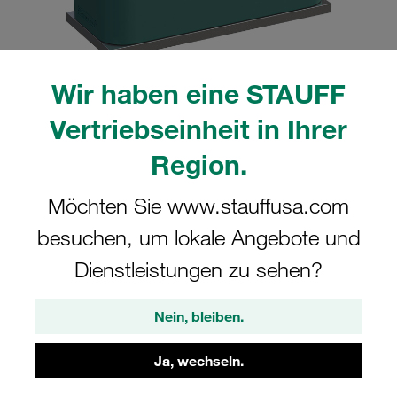
Wir haben eine STAUFF
Bitte beachten Sie: Das Bild dient nur zur Veranschaulichung und kann vom
Vertriebseinheit in Ihrer
tatsächlichen Produkt abweichen.
Mehr anzeigen
Region.
Komplettschelle Standard-Baureihe Gr.
Möchten Sie www.stauffusa.com
2 Ø14mm Polypropylen W10 gerippt,
besuchen, um lokale Angebote und
mit Vorspannung Anschweißpl., kurz
Dienstleistungen zu sehen?
Schlitzschraube
Nein, bleiben.
SP-214-PP-LI-M-W10
Ja, wechseln.
STAUFF Materialnr. 1110000466