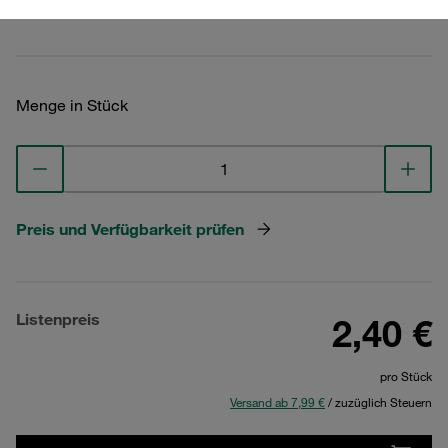
Technische Daten ansehen
Menge in Stück
Preis und Verfügbarkeit prüfen
Listenpreis
2,40 €
pro Stück
Versand ab 7,99 €
/ zuzüglich Steuern