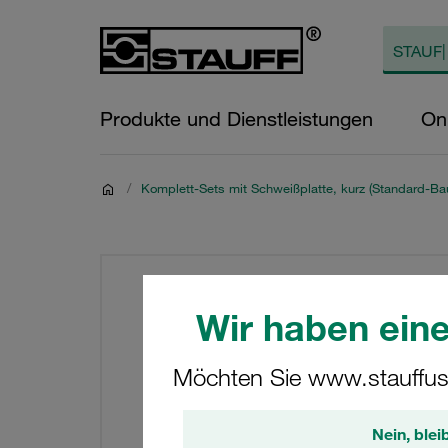
Produkte und Dienstleistungen
On
/
Komplett-Sets mit Schweißplatte, kurz (Standard-Bau
Wir haben eine
Möchten Sie www.stauffus
Nein, blei