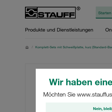
Produkte und Dienstleistungen
On
/
Komplett-Sets mit Schweißplatte, kurz (Standard-Bau
Wir haben eine
Möchten Sie www.stauffus
Nein, blei