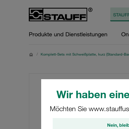
Produkte und Dienstleistungen
On
/
Komplett-Sets mit Schweißplatte, kurz (Standard-Bau
Wir haben eine
Möchten Sie www.stauffus
Nein, blei