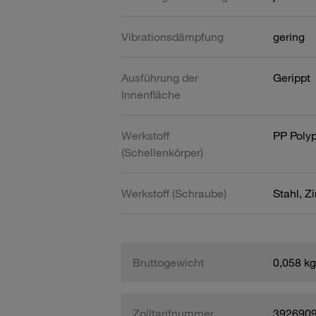
Vibrationsdämpfung
gering
Ausführung der
Gerippt
Innenfläche
Werkstoff
PP Poly
(Schellenkörper)
Werkstoff (Schraube)
Stahl, Z
Bruttogewicht
0,058 kg
Zolltarifnummer
392690