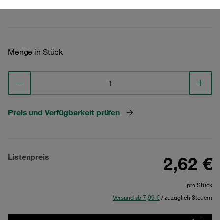
Technische Daten ansehen
Menge in Stück
Preis und Verfügbarkeit prüfen
Listenpreis
2,62 €
pro Stück
Versand ab 7,99 €
/ zuzüglich Steuern