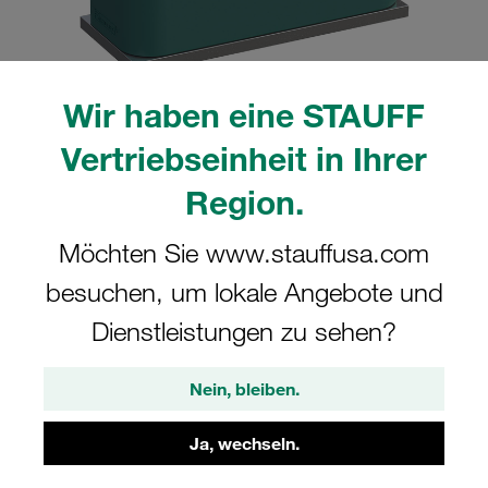
Wir haben eine STAUFF
Bitte beachten Sie: Das Bild dient nur zur Veranschaulichung und kann vom
Vertriebseinheit in Ihrer
tatsächlichen Produkt abweichen.
Mehr anzeigen
Region.
Komplettschelle Standard-Baureihe Gr.
Möchten Sie www.stauffusa.com
2 Ø10mm Polypropylen W10 gerippt,
besuchen, um lokale Angebote und
mit Vorspannung Anschweißpl., kurz
Dienstleistungen zu sehen?
IS-Schraube
Nein, bleiben.
SP-210-PP-IS-M-W10
Ja, wechseln.
STAUFF Materialnr. 1110000563