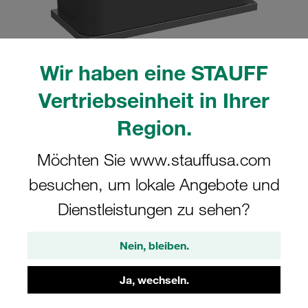
Wir haben eine STAUFF
Bitte beachten Sie: Das Bild dient nur zur Veranschaulichung und kann vom
Vertriebseinheit in Ihrer
tatsächlichen Produkt abweichen.
Mehr anzeigen
Region.
Komplettschelle Standard-Baureihe Gr.
Möchten Sie www.stauffusa.com
2 Ø17,2mm Polyamid W10 gerippt, mit
besuchen, um lokale Angebote und
Vorspannung Anschweißpl., kurz IS-
Dienstleistungen zu sehen?
Schraube
Nein, bleiben.
SP-217.2-PA-IS-M-W10
Ja, wechseln.
STAUFF Materialnr. 1110000633