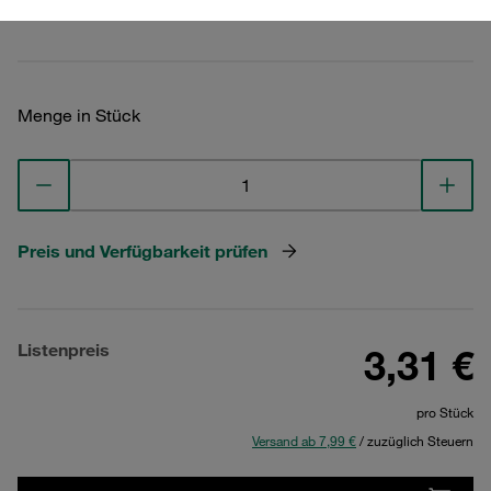
Technische Daten ansehen
Menge in Stück
Preis und Verfügbarkeit prüfen
Listenpreis
3,31 €
pro Stück
Versand ab 7,99 €
/ zuzüglich Steuern