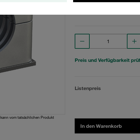
Technische Daten anse
Preis und Verfügbarkeit prü
Listenpreis
d kann vom tatsächlichen Produkt
In den Warenkorb