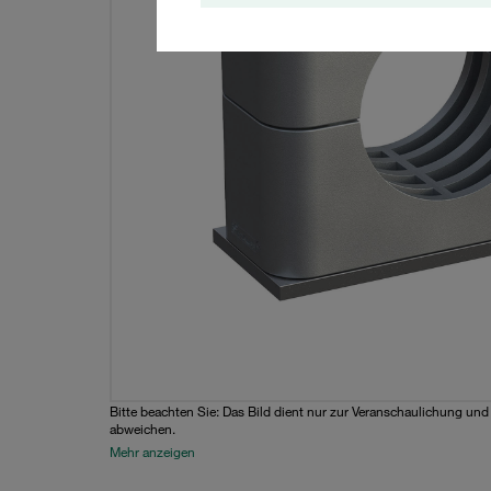
Bitte beachten Sie: Das Bild dient nur zur Veranschaulichung un
abweichen.
Mehr anzeigen