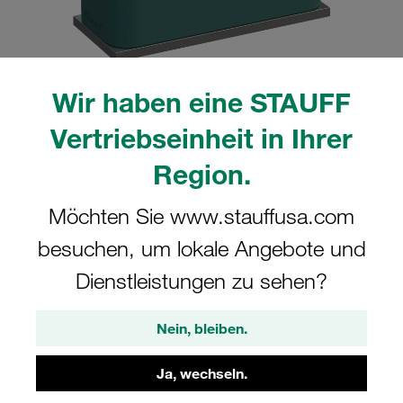
Wir haben eine STAUFF
Bitte beachten Sie: Das Bild dient nur zur Veranschaulichung und kann vom
Vertriebseinheit in Ihrer
tatsächlichen Produkt abweichen.
Mehr anzeigen
Region.
Komplettschelle Standard-Baureihe Gr.
Möchten Sie www.stauffusa.com
2 Ø10mm Polypropylen W10 gerippt,
besuchen, um lokale Angebote und
mit Vorspannung Anschweißpl., kurz
Deckpl., AS-Schraube
Dienstleistungen zu sehen?
SP-210-PP-DP-AS-M-W10
Nein, bleiben.
STAUFF Materialnr. 1110000781
Ja, wechseln.