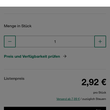
Technische Daten ansehen
Menge in Stück
Preis und Verfügbarkeit prüfen
Listenpreis
2,92 €
pro Stück
Versand ab 7,99 €
/ zuzüglich Steuern