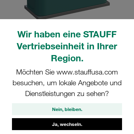
Wir haben eine STAUFF
Bitte beachten Sie: Das Bild dient nur zur Veranschaulichung und kann vom
Vertriebseinheit in Ihrer
tatsächlichen Produkt abweichen.
Mehr anzeigen
Region.
Komplettschelle Standard-Baureihe Gr.
Möchten Sie www.stauffusa.com
4 Ø30mm Polypropylen W4 gerippt, mit
besuchen, um lokale Angebote und
Vorspannung Anschweißpl., kurz
Deckpl., AS-Schraube
Dienstleistungen zu sehen?
SP-430-PP-DP-AS-M-W4
Nein, bleiben.
STAUFF Materialnr. 1110000876
Ja, wechseln.