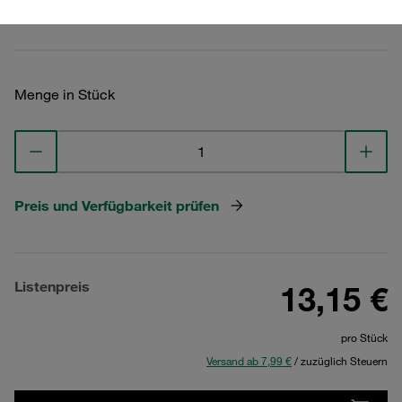
Technische Daten ansehen
Menge in Stück
Preis und Verfügbarkeit prüfen
Listenpreis
13,15 €
pro Stück
Versand ab 7,99 €
/ zuzüglich Steuern